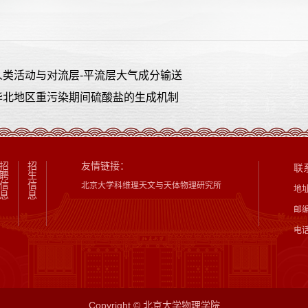
人类活动与对流层-平流层大气成分输送
华北地区重污染期间硫酸盐的生成机制
招
招
友情链接：
联
聘
生
信
信
北京大学科维理天文与天体物理研究所
地
息
息
邮编
电话
Copyright © 北京大学物理学院