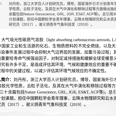
:
刘丹彤，浙江大学百人计划研究员，博导，国家海外引才计划青年
学性质，云粒子活化，及其在大气中演化和移除过程等方面做出独创
余篇包括Nature Geoscience, GRL, JGR, ES&T, A
计划课题，担任中国颗粒学会青年理事，云降水物理研究和云水资
研究员（2017），谢义炳青年气象科技奖（2019）。
：
大气吸光性碳质气溶胶（light absorbing carbonaceous 
中国家工业和生活源的化石、生物质燃料的不完全燃烧，以及天
污染事件发展过程中会抑制大气边界层的发展，加重污染过程；其
的重要短寿命气候强迫因子，对制定减排措施和缓解全球变暖意义重
研究有许多不足，是造成评估其环境、气候和健康效应的重要不确
过程中的关键过程，以减少评估其环境气候效应的不确定性。
人简介：
刘丹彤，浙江大学百人计划研究员，博导，国家海外引
溶胶光学性质，云粒子活化，及其在大气中演化和移除过程等方
三十余篇包括Nature Geoscience, GRL, JGR, ES&T,
计划课题，担任中国颗粒学会青年理事，云降水物理研究和云水
员（2017），谢义炳青年气象科技奖（2019）。