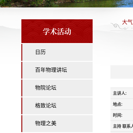
大气
学术活动
日历
百年物理讲坛
物院论坛
主讲人:
地点:
格致论坛
时间:
物理之美
主持 联系人