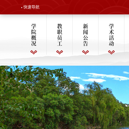
快速导航
学
教
新
学
院
职
闻
术
概
员
公
活
况
工
告
动