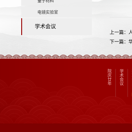
量子材料
电镜实验室
学术会议
上一篇：
下一篇：
院
学
庆
术
廿
会
年
议