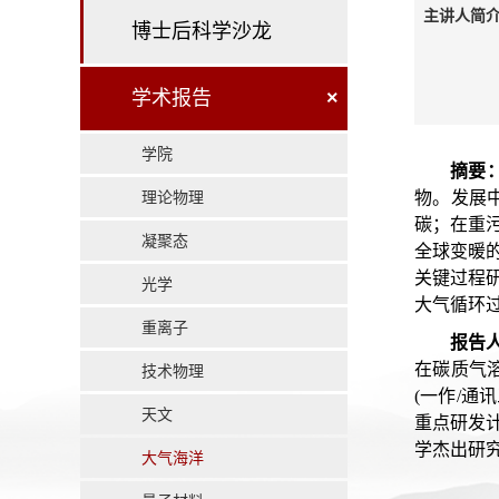
主讲人简介
博士后科学沙龙
学术报告
×
学院
摘要
理论物理
物。发展
碳；在重
凝聚态
全球变暖
关键过程
光学
大气循环
重离子
报告
在碳质气
技术物理
(一作/通讯
天文
重点研发
学杰出研究
大气海洋