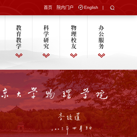
首页
院内门户
English
|
教
科
物
办
育
学
理
公
教
研
校
服
学
究
友
务