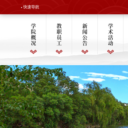
快速导航
学
教
新
学
院
职
闻
术
概
员
公
活
况
工
告
动