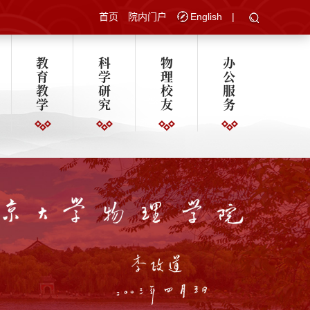
首页
院内门户
English
|
教
科
物
办
育
学
理
公
教
研
校
服
学
究
友
务