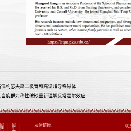
高温约瑟夫森二极管和高温超导铁磁体
从自旋群对称性破缺重新理解反常霍尔效应
招
招
友情链接：
联
聘
生