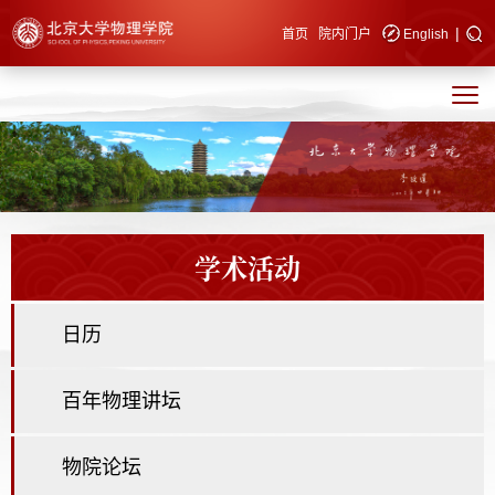
|
快速导航
首页
院内门户
English
学术活动
日历
百年物理讲坛
物院论坛