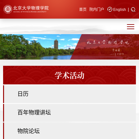
|
快速导航
首页
院内门户
English
学术活动
日历
百年物理讲坛
物院论坛