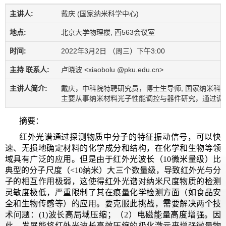
主讲人:
戴庆 (国家纳米科学中心)
地点:
北京大学物理楼, 西563会议室
时间:
2022年3月2日 （周三）下午3:00
主持 联系人:
卢晓波 <xiaobolu @pku.edu.cn>
主讲人简介:
戴庆，中科院特聘研究员，博士生导师, 国家纳米科学中
主要从事纳米材料光子性能调控与器件研究，通过调控材料极
摘要：
红外光谱通过探测物质中分子的特征振动信号，可以快
速、无损地确定材料的化学成分和结构，在化学和生物等领
域具有广泛的应用。但是由于红外光波长（10微米量级）比
典型的分子尺度（<10纳米）大三个数量级，导致红外光与分
子的相互作用极弱，这使得红外光谱对纳米尺度物质的检测
灵敏度极低，严重限制了其在痕量化学检测方面（如食品安
全和生物传感等）的应用。要克服此挑战，需要解决两个技
术问题：(1)波长高局域压缩；（2）电磁能量高度增强。因
此，发展能将红外光波长高效压缩的极化激元来增强微量物