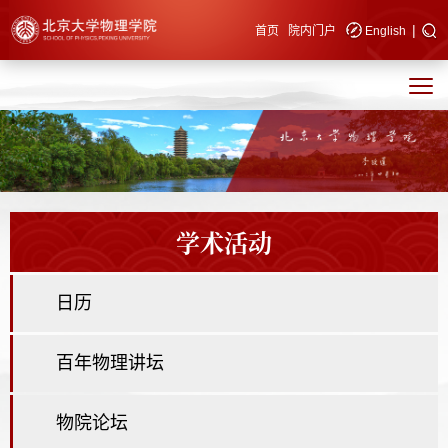
|
快速导航
首页
院内门户
English
学术活动
日历
百年物理讲坛
物院论坛