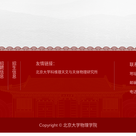
招
招
友情链接：
联
聘
生
信
信
北京大学科维理天文与天体物理研究所
地
息
息
邮编
电话
Copyright © 北京大学物理学院