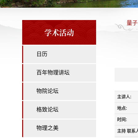
量子
学术活动
日历
百年物理讲坛
物院论坛
主讲人:
地点:
格致论坛
时间:
物理之美
主持 联系人