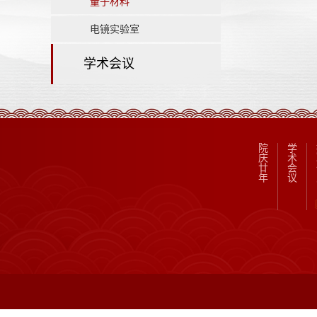
量子材料
电镜实验室
学术会议
院
学
庆
术
廿
会
年
议