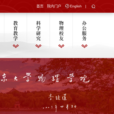
首页
院内门户
English
|
教
科
物
办
育
学
理
公
教
研
校
服
学
究
友
务