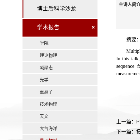
主讲人简介
博士后科学沙龙
学术报告
×
摘要
学院
Multip
理论物理
In this tal
sequence f
凝聚态
measuremen
光学
重离子
技术物理
天文
上一篇：Probi
大气海洋
下一篇：