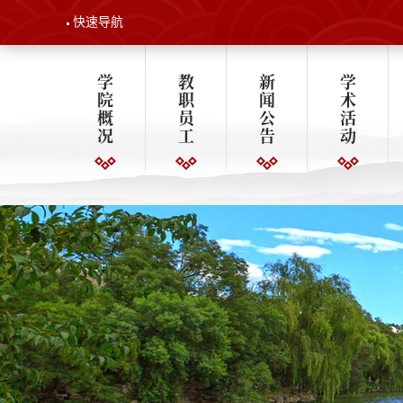
快速导航
学
教
新
学
院
职
闻
术
概
员
公
活
况
工
告
动