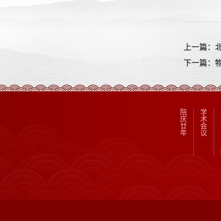
上一篇：
下一篇：
院
学
庆
术
廿
会
年
议