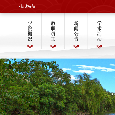
快速导航
学
教
新
学
院
职
闻
术
概
员
公
活
况
工
告
动