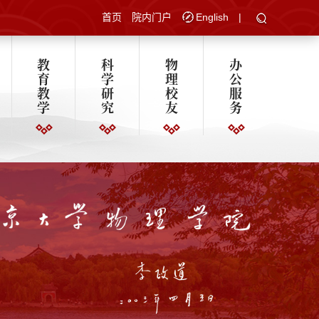
首页
院内门户
English
|
教
科
物
办
育
学
理
公
教
研
校
服
学
究
友
务