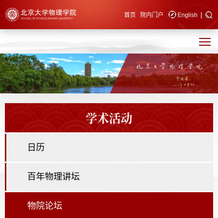
|
快速导航
首页
院内门户
English
学术活动
日历
百年物理讲坛
物院论坛