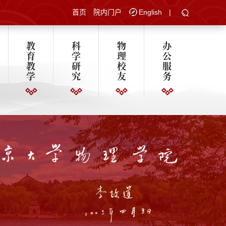
首页
院内门户
English
|
教
科
物
办
育
学
理
公
教
研
校
服
学
究
友
务