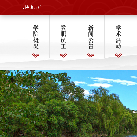
快速导航
学
教
新
学
院
职
闻
术
概
员
公
活
况
工
告
动