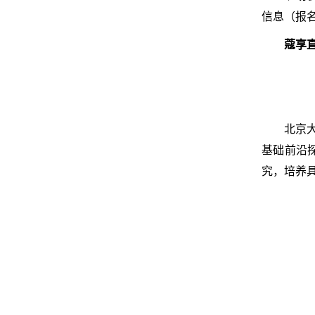
信息（报名链接
蔻享
北京
基础前沿
究，培养