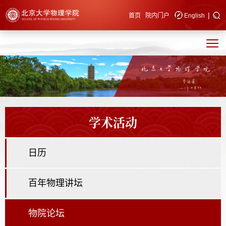
|
快速导航
首页
院内门户
English
学术活动
日历
百年物理讲坛
物院论坛