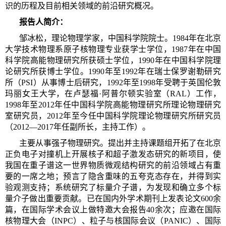
识的历程及目前相关领域的前沿研究概况。
报告人简介：
邹冰松，理论物理学家，中国科学院院士。1984年在北京
大学技术物理系原子核物理专业获学士学位，1987年在中国
科学院高能物理研究所获硕士学位，1990年在中国科学院理
论研究所获博士学位。1990年至1992年在瑞士保罗谢勒研究
所（PSI）从事博士后研究，1992年至1998年受聘于英国伦敦
玛丽女王大学，在卢瑟福·阿普尔顿实验室（RAL）工作，
1998年至2012年任中国科学院高能物理研究所理论物理研究
室研究员，2012年至今任中国科学院理论物理研究所研究员
（2012—2017年任副所长，主持工作）。
主要从事强子物理研究。提出并主持课题组开拓了在北京
正负电子对撞机上开展核子和超子激发态研究的新项目，使
我国在重子谱这一世界物质微观结构研究的前沿领域占有重
要的一席之地；预言了隐含重味的五夸克态存在，并得到实
验观测支持；系统研究了标量介子谱，为发现和确立多个标
量介子做出重要贡献。已在国内外学术期刊上发表论文600余
篇，在国际学术会议上做特邀大会报告40余次；应邀在国际
核物理大会（INPC）、粒子与核国际会议（PANIC）、国际