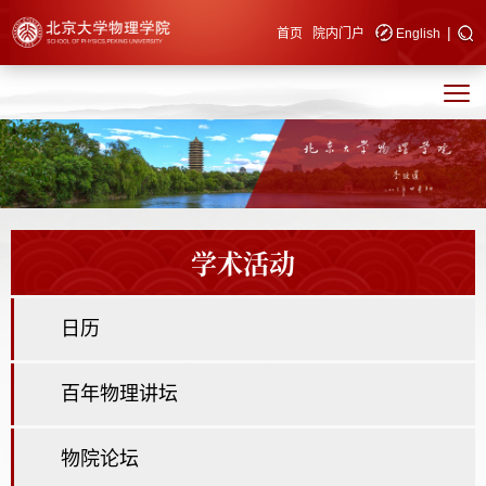
|
快速导航
首页
院内门户
English
学术活动
日历
百年物理讲坛
物院论坛