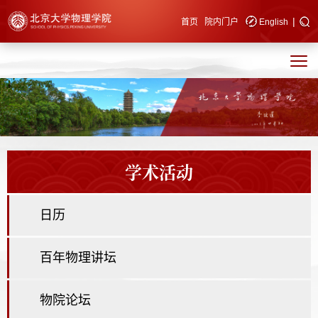
|
快速导航
首页
院内门户
English
学术活动
日历
百年物理讲坛
物院论坛