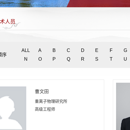
术人员
ALL
A
B
C
D
E
F
G
顺序
N
O
P
Q
R
S
T
U
曹文田
重离子物理研究所
高级工程师