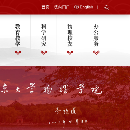
首页
院内门户
English
|
教
科
物
办
育
学
理
公
教
研
校
服
学
究
友
务