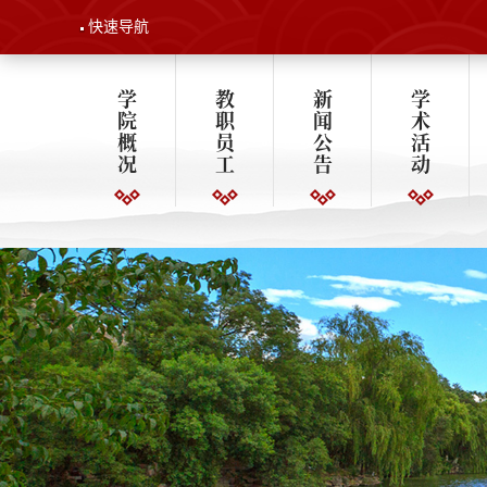
快速导航
学
教
新
学
院
职
闻
术
概
员
公
活
况
工
告
动