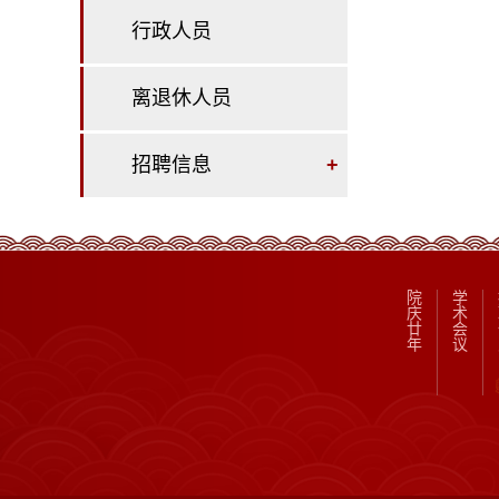
行政人员
离退休人员
招聘信息
+
院
学
庆
术
廿
会
年
议