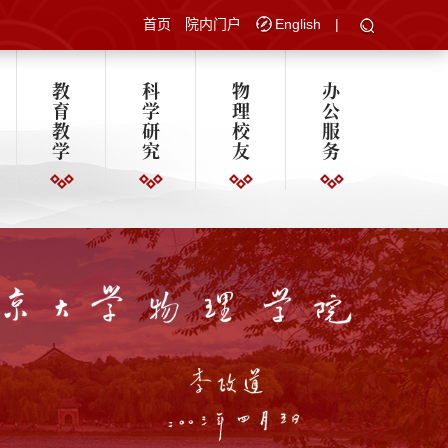
首页
院内门户
English
|
教
科
物
办
育
学
理
公
教
研
校
服
学
究
友
务