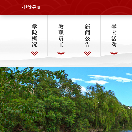
快速导航
学
教
新
学
院
职
闻
术
概
员
公
活
况
工
告
动