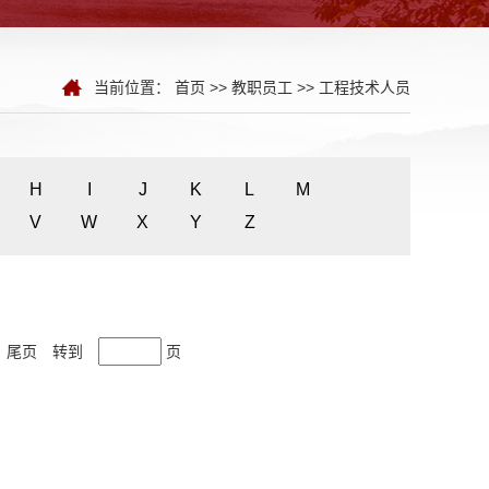
当前位置：
首页
>>
教职员工
>>
工程技术人员
H
I
J
K
L
M
V
W
X
Y
Z
尾页
转到
页