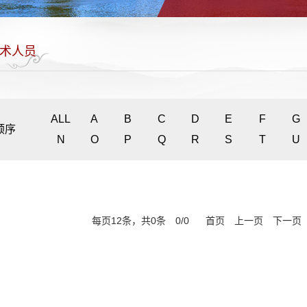
术人员
ALL
A
B
C
D
E
F
G
顺序
N
O
P
Q
R
S
T
U
每页
12
条，共
0
条
0
/
0
首页
上一页
下一页