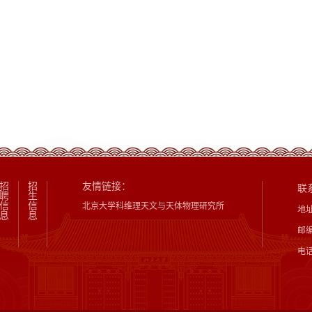
招
招
友情链接：
联
聘
生
信
信
北京大学科维理天文与天体物理研究所
地
息
息
邮编
电话