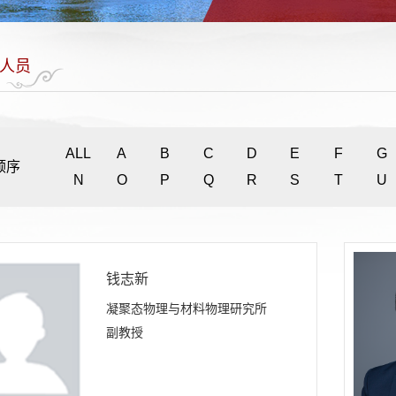
人员
ALL
A
B
C
D
E
F
G
顺序
N
O
P
Q
R
S
T
U
钱志新
凝聚态物理与材料物理研究所
副教授