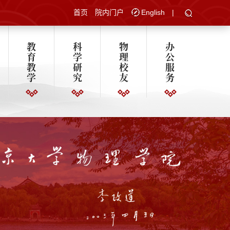
首页
院内门户
English
|
教
科
物
办
育
学
理
公
教
研
校
服
学
究
友
务