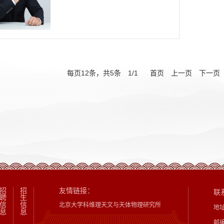
每页
12
条，共
5
条
1
/
1
首页
上一页
下一页
招
招
友情链接：
联
聘
生
信
信
北京大学科维理天文与天体物理研究所
地
息
息
邮编