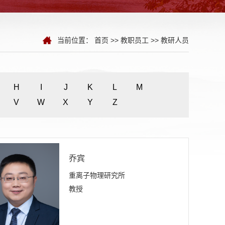
当前位置：
首页
>>
教职员工
>>
教研人员
H
I
J
K
L
M
V
W
X
Y
Z
乔宾
重离子物理研究所
教授