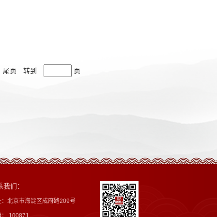
尾页
转到
页
系我们：
址：北京市海淀区成府路209号
： 100871