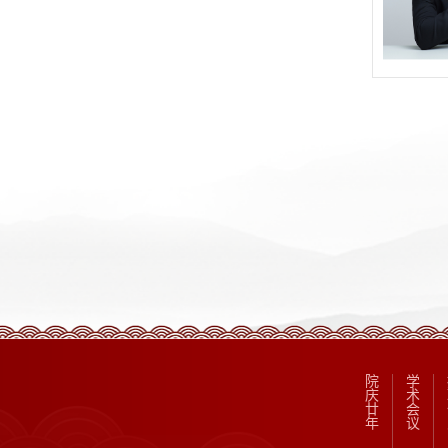
院
学
庆
术
廿
会
年
议