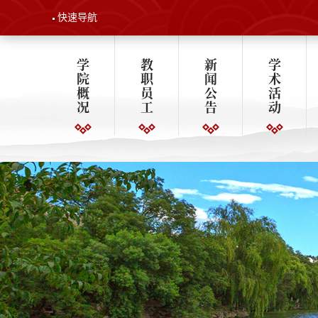
快速导航
学
教
新
学
院
职
闻
术
概
员
公
活
况
工
告
动