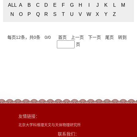
ALL
A
B
C
D
E
F
G
H
I
J
K
L
M
N
O
P
Q
R
S
T
U
V
W
X
Y
Z
每页
12
条，共
0
条
0
/
0
首页
上一页
下一页
尾页
转到
页
友情链接：
北京大学科维理天文与天体物理研究所
联系我们：