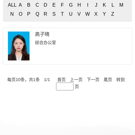
ALL
A
B
C
D
E
F
G
H
I
J
K
L
M
N
O
P
Q
R
S
T
U
V
W
X
Y
Z
高子晴
综合办公室
每页
10
条，共
1
条
1
/
1
首页
上一页
下一页
尾页
转到
页