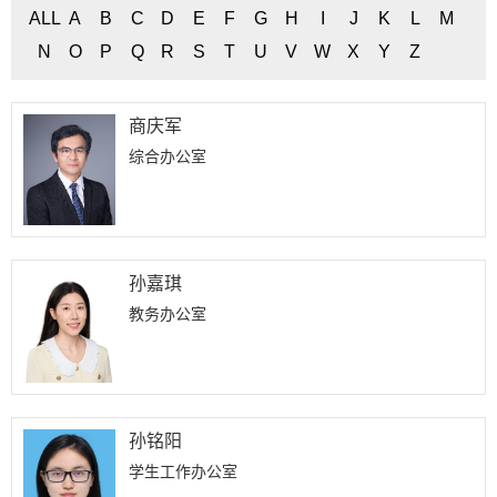
ALL
A
B
C
D
E
F
G
H
I
J
K
L
M
N
O
P
Q
R
S
T
U
V
W
X
Y
Z
商庆军
综合办公室
孙嘉琪
教务办公室
孙铭阳
学生工作办公室