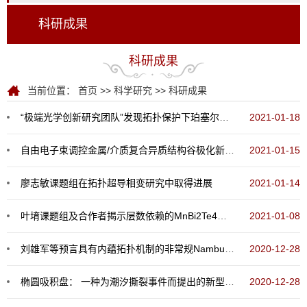
科研成果
科研成果
当前位置：
首页
>>
科学研究
>>
科研成果
“极端光学创新研究团队”发现拓扑保护下珀塞尔系数的吸收减少效应
2021-01-18
自由电子束调控金属/介质复合异质结构谷极化新方法
2021-01-15
廖志敏课题组在拓扑超导相变研究中取得进展
2021-01-14
叶堉课题组及合作者揭示层数依赖的MnBi2Te4的磁行为
2021-01-08
刘雄军等预言具有内蕴拓扑机制的非常规Nambu-Goldstone玻色子的存在
2020-12-28
椭圆吸积盘： 一种为潮汐撕裂事件而提出的新型吸积盘模型
2020-12-28