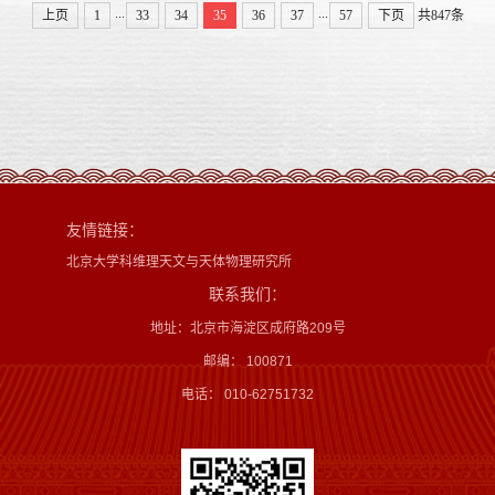
...
...
上页
1
33
34
35
36
37
57
下页
共847条
友情链接：
北京大学科维理天文与天体物理研究所
联系我们：
地址：北京市海淀区成府路209号
邮编： 100871
电话： 010-62751732