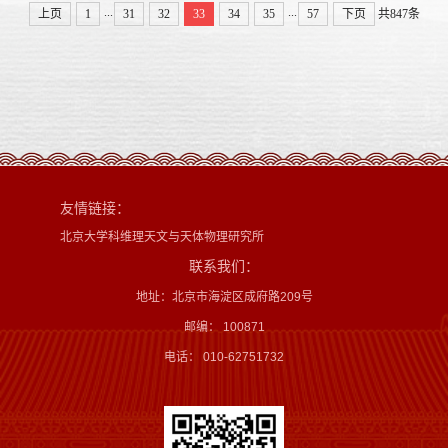
...
...
上页
1
31
32
33
34
35
57
下页
共847条
友情链接：
北京大学科维理天文与天体物理研究所
联系我们：
地址：北京市海淀区成府路209号
邮编： 100871
电话： 010-62751732