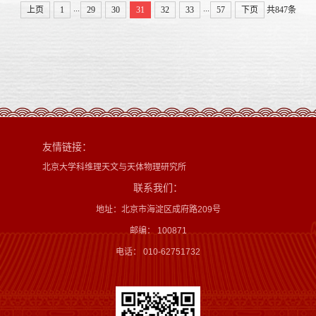
...
...
上页
1
29
30
31
32
33
57
下页
共847条
友情链接：
北京大学科维理天文与天体物理研究所
联系我们：
地址：北京市海淀区成府路209号
邮编： 100871
电话： 010-62751732