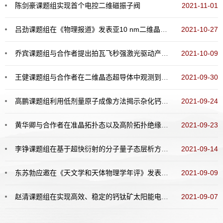
陈剑豪课题组实现首个电控二维磁振子阀
2021-11-01
吕劲课题组在《物理报道》发表亚10 nm二维晶体管研究综述长文
2021-10-27
乔宾课题组与合作者提出拍瓦飞秒强激光驱动产生准单能离子束新方案
2021-10-09
王健课题组与合作者在二维晶态超导体中观测到平行场量子格里菲斯奇异性
2021-09-30
高鹏课题组利用低剂量原子成像方法揭示杂化钙钛矿（CH3NH3PbI3）的结构与分解路径
2021-09-24
黄华卿与合作者在准晶拓扑态以及高阶拓扑绝缘体研究中取得系列重要进展
2021-09-23
李铮课题组在基于超快衍射的分子量子态层析方面取得重要进展
2021-09-14
东苏勃应邀在《天文学和天体物理学年评》发表系外行星统计研究述评文章
2021-09-09
赵清课题组在实现高效、稳定的钙钛矿太阳能电池研究中取得新进展
2021-09-07