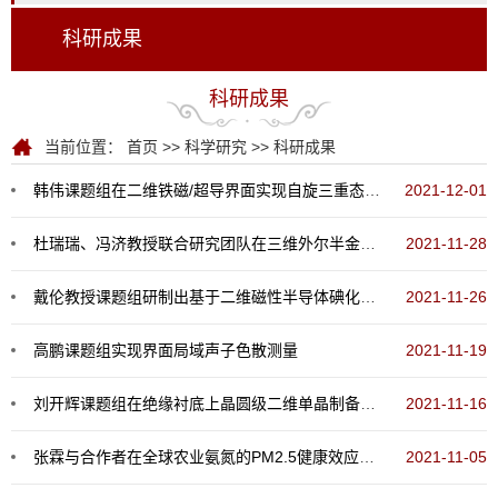
科研成果
科研成果
当前位置：
首页
>>
科学研究
>>
科研成果
韩伟课题组在二维铁磁/超导界面实现自旋三重态超导的构造与探测
2021-12-01
杜瑞瑞、冯济教授联合研究团队在三维外尔半金属中发现一维费米弧边界态
2021-11-28
戴伦教授课题组研制出基于二维磁性半导体碘化铬（CrI3）的旋光性探测器
2021-11-26
高鹏课题组实现界面局域声子色散测量
2021-11-19
刘开辉课题组在绝缘衬底上晶圆级二维单晶制备新机理研究中取得重要进展
2021-11-16
张霖与合作者在全球农业氨氮的PM2.5健康效应研究方面取得重要进展
2021-11-05