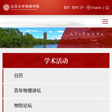
|
快速导航
首页
院内门户
English
学术活动
日历
百年物理讲坛
物院论坛