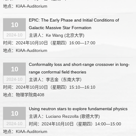
地点：KIAA-Auditorium
EPIC: The Early Phase and Initial Conditions of
10
Galactic Massive Star Formation
2024-10
主讲人：Ke Wang (北京大学)
时间：2024年10月10日（星期四）16:00—17:00
地点：KIAA-Auditorium
Conformality loss and short-range crossover in long-
10
range conformal field theories
2024-10
主讲人：李志金（东南大学）
时间：2024年10月10日（星期四）15:10—16:10
地点：物理学院南408
Using neutron stars to explore fundamental physics
10
主讲人：Luciano Rezzolla (歌德大学)
2024-10
时间：2024年10月10日（星期四）14:00—15:00
地点：KIAA-Auditorium