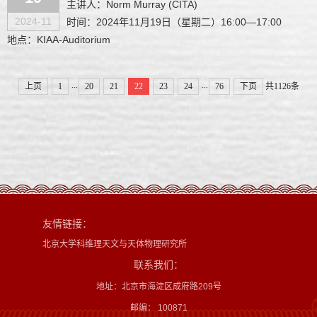
主讲人：Norm Murray (CITA)
2024-11
时间：2024年11月19日（星期二）16:00—17:00
地点：KIAA-Auditorium
...
...
上页
1
20
21
22
23
24
76
下页
共1126条
友情链接：
北京大学科维理天文与天体物理研究所
联系我们：
地址：北京市海淀区成府路209号
邮编： 100871