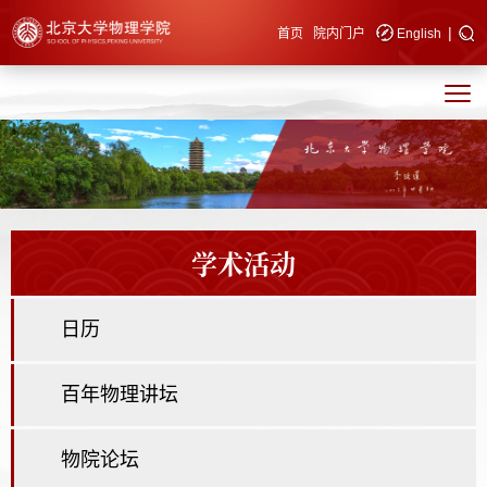
|
快速导航
首页
院内门户
English
学术活动
日历
百年物理讲坛
物院论坛