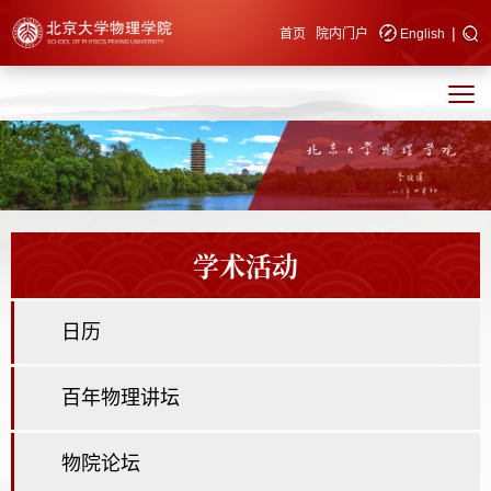
|
快速导航
首页
院内门户
English
学术活动
日历
百年物理讲坛
物院论坛