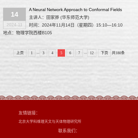
A Neural Network Approach to Conformal Fields
14
主讲人：田家骅 (华东师范大学)
2024-11
时间：2024年11月14日（星期四）15:10—16:10
地点：物理学院西楼B105
...
...
上页
1
3
4
5
6
7
12
下页
共180条
友情链接：
北京大学科维理天文与天体物理研究所
联系我们：