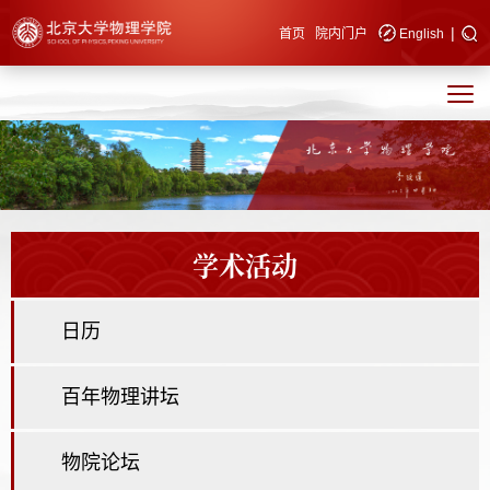
|
快速导航
首页
院内门户
English
学术活动
日历
百年物理讲坛
物院论坛