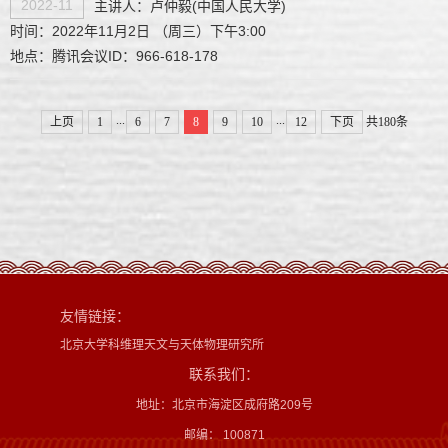
2022-11
主讲人：卢仲毅(中国人民大学)
时间：2022年11月2日 （周三）下午3:00
地点：腾讯会议ID：966-618-178
...
...
上页
1
6
7
8
9
10
12
下页
共180条
友情链接：
北京大学科维理天文与天体物理研究所
联系我们：
地址：北京市海淀区成府路209号
邮编： 100871