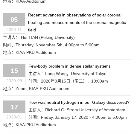
地点：KIAA-Auditorium
Recent advances in observations of solar coronal
05
heating and measurements of the coronal magnetic
2020-11
field
主讲人： Hui TIAN (Peking University)
时间：Thursday, November 5th, 4:00pm to 5:00pm
地点：KIAA-PKU Auditorium
Few-body problem in dense stellar systems
15
主讲人：Long Wang，University of Tokyo
2020-09
时间：2020年9月15日（周二），10:00am
地点：Zoom, KIAA-PKU Auditorium
How was neutral hydrogen in our Galaxy discovered?
17
主讲人：Richard G. Strom University of Amsterdam
2020-01
时间：Friday, January 17, 2020 - 4:00pm to 5:00pm
地点：KIAA-PKU Auditorium