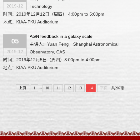
2019-12
Technology
时间：2019年12月12日（周四） 4:00pm to 5:00pm
地点：KIAA-PKU Auditorium
AGN feedback in a galaxy scale
05
主讲人：Yuan Feng，Shanghai Astronomical
2019-12
Observatory, CAS
时间：2019年12月5日（周四）3:00pm to 4:00pm
地点：KIAA-PKU Auditorium
...
上页
1
10
11
12
13
14
下页
共207条