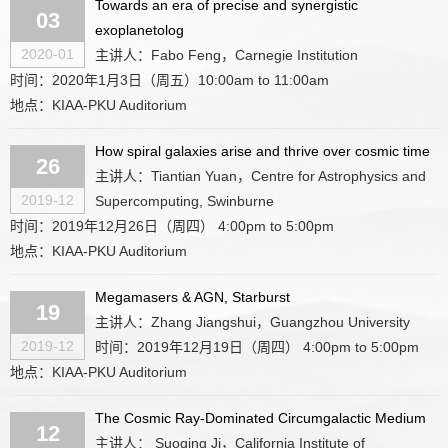
Towards an era of precise and synergistic
03
exoplanetolog
2020-01
主讲人：Fabo Feng，Carnegie Institution
时间：2020年1月3日（周五）10:00am to 11:00am
地点：KIAA-PKU Auditorium
How spiral galaxies arise and thrive over cosmic time
26
主讲人：Tiantian Yuan，Centre for Astrophysics and
2019-12
Supercomputing, Swinburne
时间：2019年12月26日（周四） 4:00pm to 5:00pm
地点：KIAA-PKU Auditorium
Megamasers & AGN, Starburst
19
主讲人：Zhang Jiangshui，Guangzhou University
2019-12
时间：2019年12月19日（周四） 4:00pm to 5:00pm
地点：KIAA-PKU Auditorium
The Cosmic Ray-Dominated Circumgalactic Medium
12
主讲人： Suoqing Ji，California Institute of