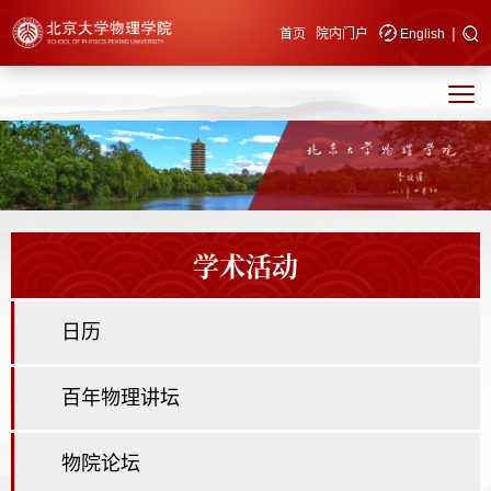
|
快速导航
首页
院内门户
English
学术活动
日历
百年物理讲坛
物院论坛