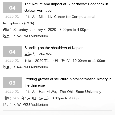
The Nature and Impact of Supernovae Feedback in
04
Galaxy Formation
2020-01
主讲人：Miao Li，Center for Computational
Astrophysics (CCA)
时间：Saturday, January 4, 2020 - 3:00pm to 4:00pm
地点：KIAA-PKU Auditorium
Standing on the shoulders of Kepler
04
主讲人：Zhu Wei
2020-01
时间：2020年1月4日（周六）10:00am to 11:00am
地点：KIAA-PKU Auditorium
Probing growth of structure & star-formation history in
03
the Universe
2020-01
主讲人：Hao-Yi Wu，The Ohio State University
时间：2020年1月3日（周五） 3:00pm to 4:00pm
地点：KIAA-PKU Auditorium