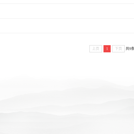
上页
1
下页
共9