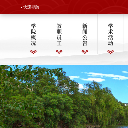
快速导航
学
教
新
学
院
职
闻
术
概
员
公
活
况
工
告
动