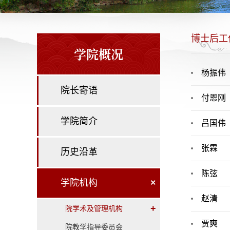
博士后工
学院概况
杨振伟
院长寄语
付恩刚
学院简介
吕国伟
张霖
历史沿革
陈弦
学院机构
×
赵清
+
院学术及管理机构
贾爽
院教学指导委员会