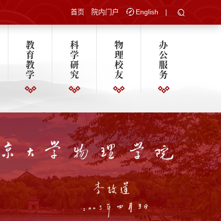
首页
院内门户
English
|
教
科
物
办
育
学
理
公
教
研
校
服
学
究
友
务