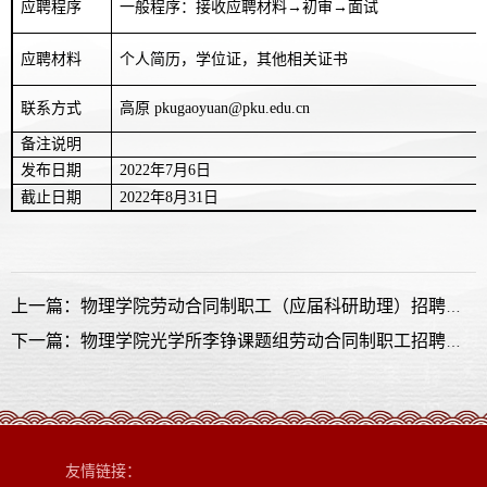
应聘程序
一般程序：接收应聘材料→初审→面试
应聘材料
个人简历，学位证，其他相关证书
联系方式
高原
pkugaoyuan@pku.edu.cn
备注说明
发布日期
2022
年
7
月
6
日
截止日期
2022
年
8
月
31
日
上一篇：物理学院劳动合同制职工（应届科研助理）招聘启事
下一篇：物理学院光学所李铮课题组劳动合同制职工招聘启事
友情链接：