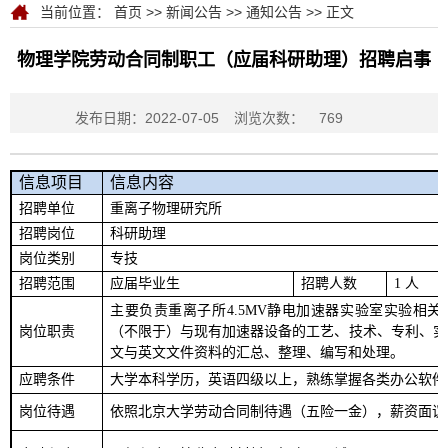
当前位置：
首页
>>
新闻公告
>>
通知公告
>> 正文
物理学院劳动合同制职工（应届科研助理）招聘启事
发布日期：2022-07-05
浏览次数：
769
信息项目
信息内容
招聘单位
重离子物理研究所
招聘岗位
科研助理
岗位类别
专技
招聘范围
应届毕业生
招聘人数
1
人
主要负责重离子所
4.5MV
静电加速器实验室实验相关
岗位职责
（不限于）与现有加速器设备的工艺、技术、专利、实
文与英文文件资料的汇总、整理、编写和处理。
应聘条件
大学本科学历，英语四级以上，熟练掌握各类办公软件
岗位待遇
依照北京大学劳动合同制待遇（五险一金），薪资面议