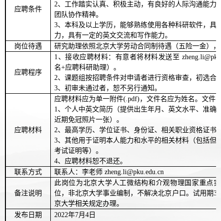
2
、工作踏实认真、积极主动，有良好的人际沟通能力
应聘条件
团队协作精神。
3
、本科及以上学历，能够熟练使用各种科研软件，具
力，具有一定的英文交流和写作能力。
岗位待遇
研究助理依照北京大学劳动合同制待遇（五险一金），
1
、接收应聘材料：有意者将材料发送至
zheng.li@pku
名
+
应聘科研助理）。
应聘程序
2
、课题组按招聘条件对申请者进行资格审查，初选合
3
、初审未通过者，恕不另行通知。
应聘材料应为单一附件
(.pdf)
，文件名应为姓名。文件
1
、个人中英文简历（提供出生年月、英文水平、准确
近期免冠照片一张）。
应聘材料
2
、最高学历、学位证书、身份证、相关职业资格证书
3
、其他用于证明本人能力和水平的相关材料（包括但
考试证明等）。
4
、应聘材料恕不退还。
联系方式
联系人：李老师
zheng.li@pku.edu.cn
此岗位为北京大学人工微结构和介观物理国家重点实
备注说明
位，非北京大学事业编制，不解决北京户口。试用期
3
京大学相关规定办理。
发布日期
2022
年
7
月
4
日