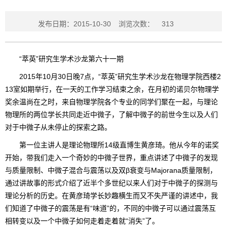
发布日期：2015-10-30
浏览次数：
313
“萃英”研究生学术沙龙第六十一期
2015年10月30日晚7点，“萃英”研究生学术沙龙在物理学院西楼2
13室如期举行，在一天的工作学习结束之余，在月初的诺贝尔物理学
奖余温尚在之时，来自物理学院各个专业的同学们聚在一起，与理论
物理所的两位学长共同走近中微子，了解中微子的前世今生以及人们
对于中微子从未停止的探索之路。
第一位主讲人是理论物理所14级直博生黄彦琦。他从今年的诺奖
开始，带我们走入一个奇妙的中微子世界，重点讲述了中微子的发现
与质量限制、中微子混合与震荡以及双β衰变与Majorana质量限制，
通过讲故事的形式介绍了近半个多世纪以来人们对于中微子的探测与
理论分析的历史。在黄彦琦学长妙趣横生而又不失严谨的讲述中，我
们知道了中微子的震荡是有“味道”的，不同的中微子可以通过震荡互
相转变以及一个中微子如何走着走着就“消失”了。