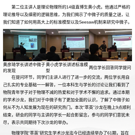
第二位主讲人是理论物理所的14级直博生黄小虎。他通过严格的
理论推导以及缜密的逻辑思维，为我们揭示了中微子的质量之谜，让
我们知道了如何用高大上的标准模型以及Seesaw机制来研究中微子。
黄彦琦学长讲述中微子
黄小虎学长讲述标准模
两位学长回答同学提问
的发现
型
在提问环节，同学们主讲人进行了进一步的交流，两位学长用自
己扎实的专业基础一一解答，一位本科生与学长的讨论让我们看到了
物院青年学子对于物理不减的热爱和对于学术不懈的追求。通过本期
的学术沙龙，我们对于中微子有了更加全面的认识，了解了中微子如
何从不为人知发展为现在的研究热门。本次“萃英”沙龙在晚上9点顺利
结束，研会的同学与主讲的学长一起合影留念，参与的同学们意犹未
尽，表示共同期待下次沙龙的举办。
物理学院“萃英”研究生学术沙龙迄今已经连续举办了61期，旨在