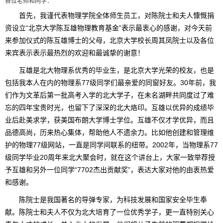
各位老师和同学：
首先，我谨代表物理学院全体师生员工，对陈院士和夫人慷慨捐
资设立“北京大学陈互雄物理教育基金”表示最衷心的感谢，对今天前
来参加仪式的陈互雄博士的父母，北京大学校长周其凤院士以及各位
来宾表示表示最热烈的欢迎和最诚挚的谢意！
互雄是北大物理系优秀的毕业生，是北京大学光荣的校友，也是
包括我本人在内的物理系77级同学们最亲爱的同窗好友。30年前，我
们作为文革后第一批高考入学的北大学子，在未名湖畔共同度过了难
忘的四年宝贵时光，也留下了深深的北大烙印。互雄以优异的成绩毕
业后赴美求学，获美国布朗大学博士学位。互雄不仅才学优异，而且
品德高尚，历来热心集体，帮助他人不遗余力。比如他创建和管理维
护的物理77级网站，一直是同学间联系的纽带。2002年，当物理系77
级同学毕业20周年来北大聚会时，就在这个讲台上，大家一致举荐授
予互雄和另外一位同学“7702杰出贡献奖”，表达大家对他的由衷热爱
和感谢。
陈院士是我国著名的导弹专家，为科技发展和国家安全毕生奉
献。陈院士和夫人不仅为北大培育了一位优秀学子，更一直特别关心