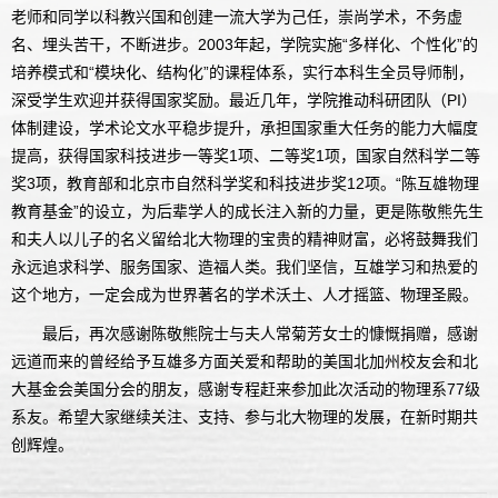
老师和同学以科教兴国和创建一流大学为己任，崇尚学术，不务虚
名、埋头苦干，不断进步。2003年起，学院实施“多样化、个性化”的
培养模式和“模块化、结构化”的课程体系，实行本科生全员导师制，
深受学生欢迎并获得国家奖励。最近几年，学院推动科研团队（PI）
体制建设，学术论文水平稳步提升，承担国家重大任务的能力大幅度
提高，获得国家科技进步一等奖1项、二等奖1项，国家自然科学二等
奖3项，教育部和北京市自然科学奖和科技进步奖12项。“陈互雄物理
教育基金”的设立，为后辈学人的成长注入新的力量，更是陈敬熊先生
和夫人以儿子的名义留给北大物理的宝贵的精神财富，必将鼓舞我们
永远追求科学、服务国家、造福人类。我们坚信，互雄学习和热爱的
这个地方，一定会成为世界著名的学术沃土、人才摇篮、物理圣殿。
最后，再次感谢陈敬熊院士与夫人常菊芳女士的慷慨捐赠，感谢
远道而来的曾经给予互雄多方面关爱和帮助的美国北加州校友会和北
大基金会美国分会的朋友，感谢专程赶来参加此次活动的物理系77级
系友。希望大家继续关注、支持、参与北大物理的发展，在新时期共
创辉煌。