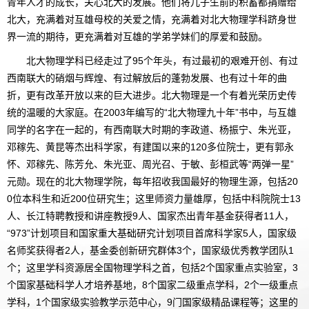
青年人才的成长，关心北大的发展。他们将儿子生前的积蓄都捐赠给
北大，充满着对互雄母校的关爱之情，充满着对北大物理学科跻身世
界一流的期待，更充满着对互雄的学弟学妹们的厚爱和鼓励。
北大物理学科已经走过了95个年头，有过最初的艰难开创、有过
西南联大的硝烟与辉煌、有过解放后的蓬勃发展、也有过十年的曲
折，更有改革开放以来的巨大进步。北大物理是一个有着光荣历史传
统的温暖的大家庭。在2003年编写的“北大物理九十年”书中，与互雄
同学的名字在一起的，有西南联大时期的李政道、杨振宁、朱光亚，
邓稼先、黄昆等杰出科学家，有建国以来的120多位院士，更有郭永
怀、邓稼先、陈芳允、朱光亚、周光召、于敏、彭桓武等“两弹一星”
元勋。现在的北大物理学院，每年招收我国最好的物理生源，包括20
0位本科生和近200位研究生；这里师资力量雄厚，包括中科院院士13
人、长江特聘教授和讲座教授9人、国家杰出青年基金获得者11人，
“973”计划项目和国家重大基础研究计划项目首席科学家5人，国家级
名师奖获得者2人，基金委创新研究群体3个，国家级优秀教学团队1
个；这里学科资源居全国物理学科之首，包括2个国家重点实验室，3
个国家基础科学人才培养基地，8个国家二级重点学科，2个一级重点
学科，1个国家级实验教学示范中心，9门国家级精品课程等；这里的