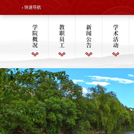
快速导航
学
教
新
学
院
职
闻
术
概
员
公
活
况
工
告
动