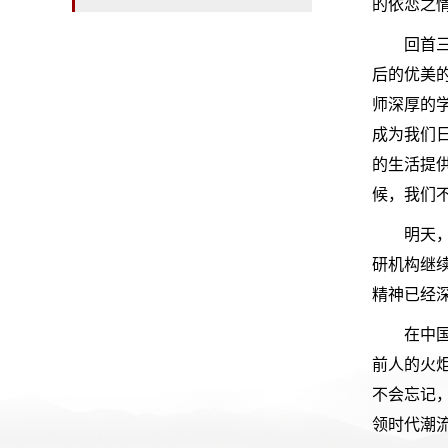
的依恋之
回首
后的优美
师深厚的
成为我们
的生活提
候，我们
明天
研机构继
精神已经
在中
前人的火
不会忘记
领时代潮流