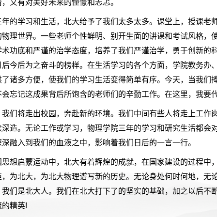
情，又有对美好未来的憧憬和忐忑。
三年的学习和生活，北大给予了我们太多太多。课堂上，授课老
的物理世界。一些老师个性鲜明、别开生面的讲课和考试风格，
学术功底和严谨的治学态度，培养了我们严谨治学，勇于创新的
日后今后为之奋斗的榜样。在生活学习的各个方面，学院教务办
供了诸多方便，使我们的学习生活变得简单有序。今天，当我们
不会忘记这成果背后所饱含的老师们的辛勤工作。在这里，我要代
，我们将走出校园，奔赴新的环境。我们中间有些人将走上工作
续深造。无论工作或学习，物理学院三年的学习和研究生活都会
深深融入到我们的血液之中，影响着我们日后的一言一行。
国思想启蒙运动中，北大有着辉煌的成就，在国家建设的过程中
炬，为北大，为北大物理谱写新的历史。无论身处何时何地，无
，我们是北大人。我们在北大打下了的坚实的基础，加之以后不
的精英!