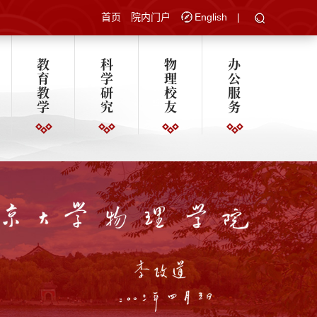
首页
院内门户
English
|
教
科
物
办
育
学
理
公
教
研
校
服
学
究
友
务