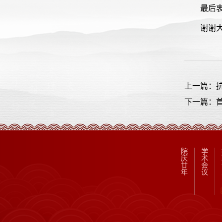
最后
谢谢
上一篇：抗
下一篇：首
院
学
庆
术
廿
会
年
议