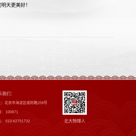
院明天更美好！
系我们：
址：北京市海淀区成府路209号
： 100871
北大物理人
： 010-62751732