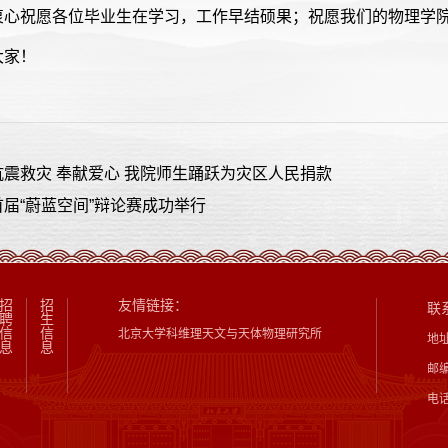
衷心祝愿各位毕业生在学习，工作早结硕果；祝愿我们的物理学
大家！
震救灾 奉献爱心 我院师生踊跃为灾区人民捐款
届“蔚蓝空间”辩论赛成功举行
招
招
友情链接：
联
聘
生
信
信
北京大学科维理天文与天体物理研究所
地
息
息
邮编
电话