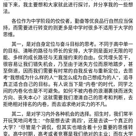
接下来，我主要想和大家就此进行探讨，并分享我的一些想
法。
各位作为中学阶段的佼佼者，勤奋等优良品行自然应当保
持，而需要进行转变的则更多是中学时很多不适用于大学的
思维。
其一，是对自身定位与奋斗目标的思考。不同于高中单一
的目标、清晰的路径与师长的安排，大学则是面对无限的可
能、多样的成长路径与无直接约束的自由。仅凭埋头苦干，
很容易让我们错失机会，乃至由于迷失方位而原地踏步，甚
至倒退，因而我们需要有时常的自我反省与重新定位，去思
考“我想成为什么样的人”“我怎么成为自己想成为的人”，追寻
真正适合自己的目标。有人说当下是“内卷”的时代，同学之
间的内卷化也是不可避免。如何不被内卷的浪潮裹挟而迷失
方向、丧失本心？这就需要我们澄清自己的思考和判断，去
拒绝相对排名的内卷，而去追求绝对实力的不凡。
其二，是对学习内外各种机会的选择。招生时，我们常半
开玩笑地问考生：“你是想去读‘高四’，还是去读一个真正的
大学？”尽管是个调侃，但其实也暗含着十分重要的思维转
变。高中时期，高考或者竞赛是我们绝对的主业；而在大学