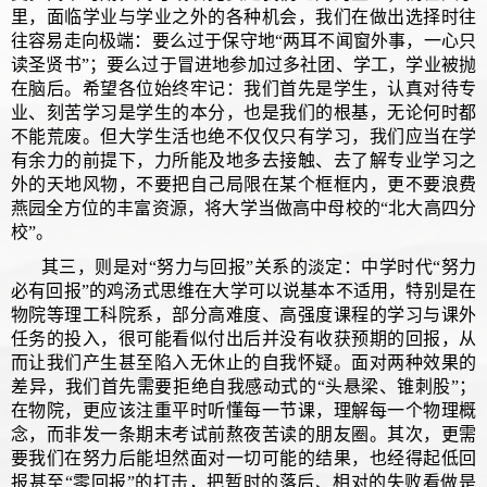
里，面临学业与学业之外的各种机会，我们在做出选择时往
往容易走向极端：要么过于保守地“两耳不闻窗外事，一心只
读圣贤书”；要么过于冒进地参加过多社团、学工，学业被抛
在脑后。希望各位始终牢记：我们首先是学生，认真对待专
业、刻苦学习是学生的本分，也是我们的根基，无论何时都
不能荒废。但大学生活也绝不仅仅只有学习，我们应当在学
有余力的前提下，力所能及地多去接触、去了解专业学习之
外的天地风物，不要把自己局限在某个框框内，更不要浪费
燕园全方位的丰富资源，将大学当做高中母校的“北大高四分
校”。
其三，则是对“努力与回报”关系的淡定：中学时代“努力
必有回报”的鸡汤式思维在大学可以说基本不适用，特别是在
物院等理工科院系，部分高难度、高强度课程的学习与课外
任务的投入，很可能看似付出后并没有收获预期的回报，从
而让我们产生甚至陷入无休止的自我怀疑。面对两种效果的
差异，我们首先需要拒绝自我感动式的“头悬梁、锥刺股”；
在物院，更应该注重平时听懂每一节课，理解每一个物理概
念，而非发一条期末考试前熬夜苦读的朋友圈。其次，更需
要我们在努力后能坦然面对一切可能的结果，也经得起低回
报甚至“零回报”的打击，把暂时的落后、相对的失败看做是