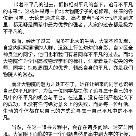
“带着不平凡的过去，拥抱相对平凡的当下，追寻不平凡
的未来”，这或许是每一位北大物院学子的必修课。在座的各
位新同学，无论是通过竞赛、高考或者“强基计划”来到这
里，都无疑是同辈中最为优秀的强者，大家的过去都是极为
不平凡的。
然而，经历了过去一周多在北大的生活，大家不难发现：
食堂内熙熙攘攘的人群，道路上行色匆匆的身影，自习区全
神贯注的同学，他们也和我们有着同样不平凡的过去。而北
大物院作为全国高校物理学科的标杆，汇聚着最为拔尖的老
师、同学；惊叹周围人的优秀、顿感自身的平凡，亦是我们
物院人的常态。
而北大物院的魅力之处正在于，她在让到来的同学意识到
自己的平凡同时，为每一位同学都提供了追寻属于自己的平
凡中的不平凡的机会与平台。在这里，没有任何严格定义下
的成功，也没有任何绝对意义上的失败，而是每一位鲜活、
生动的个体都在以自己的方式追寻属于自己平凡中的不平
凡。
当然，在这一追寻过程中，会存在诸多问题、迷茫与困
境。大家眼下面临的第一个问题自然是高中到大学的衔接；