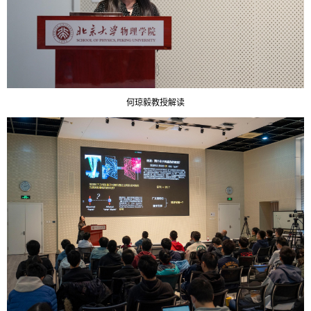
何琼毅教授解读