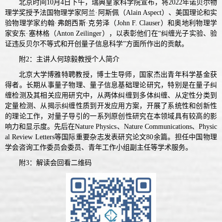
北京时间10月4日下午，瑞典皇家科学院宣布，将2022年诺贝尔物
理学奖授予法国物理学家阿兰·阿斯佩（Alain Aspect）、美国理论和实
验物理学家约翰·弗朗西斯·克劳泽（John F. Clauser）和奥地利物理学
家安东·塞林格（Anton Zeilinger），以表彰他们在“纠缠光子实验、验
证违反贝尔不等式和开创量子信息科学”方面所作出的贡献。
附2：主讲人何琼毅教授个人简介
北京大学博雅特聘教授，博士生导师，国家杰出青年科学基金获
得者。长期从事量子物理、量子信息基础理论研究，特别是在量子纠
缠检测及其相关应用研究中，从两体纠缠到多体纠缠、从定性分类到
定量检测、从揭示纠缠性质到开发应用方案，开展了系统性和创新性
的理论工作，对量子导引的一系列原创性研究在本领域具有较高的影
响力和显示度。先后在Nature Physics、Nature Communications、Physic
al Review Letters等国际重要杂志发表研究论文80余篇。担任中国物理
学会咨询工作委员会委员、青年工作小组副主任等学术服务。
附3：解读会回看二维码