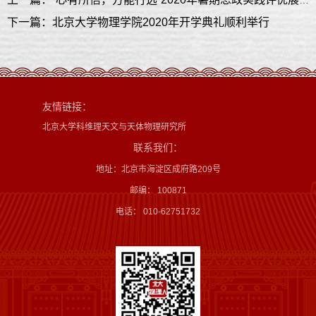
下一篇：北京大学物理学院2020年开学典礼顺利举行
友情链接：
北京大学科维理天文与天体物理研究所
联系我们：
地址：北京市海淀区成府路209号
邮编： 100871
电话： 010-62751732