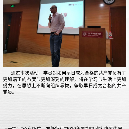
通过本次活动，学员对如何早日成为合格的共产党员有了
更加端正的态度与更加深刻的理解，将在学习与生活上更加
努力，在思想上不断向组织靠拢，争取早日成为合格的共产
党员。
上一篇：“心有所信，方能行远”2020年暑期思政实践评优展示会成功举行