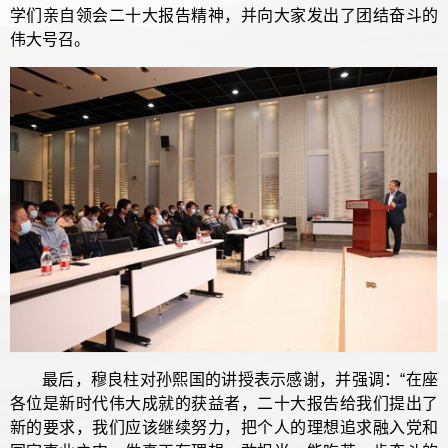
学们亲自领会二十大报告精神，并向大家发出了团结奋斗的
伟大号召。
最后，穆良柱对孙熙国的讲授表示感谢，并强调：“在座
各位是新时代伟大成就的获益者，二十大报告给我们提出了
新的要求，我们应该继续努力，把个人的理想追求融入党和