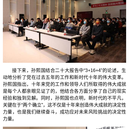
接下来，孙熙国结合二十大报告中“3+16+4”的论述，生
动地分析了党在过去五年的工作和新时代十年的伟大变革。
孙熙国指出，十年来党的工作和领导人们所取得的伟大成就
是每个人都亲眼见证了的，他结合各方面分享了自己的现实
经验和独到见解。同时，孙熙国也点明，新时代的不平凡，
关键在于“两个确立”，这不仅是十年来创造伟大成就的决定性
力量，也是我们继续奋斗，成功应对未来风险挑战的决定性
力量。