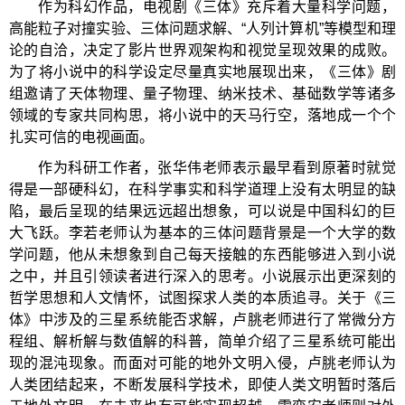
作为科幻作品，电视剧《三体》充斥着大量科学问题，
高能粒子对撞实验、三体问题求解、“人列计算机”等模型和理
论的自洽，决定了影片世界观架构和视觉呈现效果的成败。
为了将小说中的科学设定尽量真实地展现出来，《三体》剧
组邀请了天体物理、量子物理、纳米技术、基础数学等诸多
领域的专家共同构思，将小说中的天马行空，落地成一个个
扎实可信的电视画面。
作为科研工作者，张华伟老师表示最早看到原著时就觉
得是一部硬科幻，在科学事实和科学道理上没有太明显的缺
陷，最后呈现的结果远远超出想象，可以说是中国科幻的巨
大飞跃。李若老师认为基本的三体问题背景是一个大学的数
学问题，他从未想象到自己每天接触的东西能够进入到小说
之中，并且引领读者进行深入的思考。小说展示出更深刻的
哲学思想和人文情怀，试图探求人类的本质追寻。关于《三
体》中涉及的三星系统能否求解，卢朓老师进行了常微分方
程组、解析解与数值解的科普，简单介绍了三星系统可能出
现的混沌现象。而面对可能的地外文明入侵，卢朓老师认为
人类团结起来，不断发展科学技术，即使人类文明暂时落后