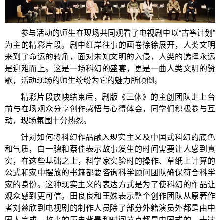
参与活动的师生在现场共同观看了电视剧中以“古筝计划”
为主的精彩片段。剧中红岸往事的画卷徐徐展开，人类文明
来到了命运的转角，面对未知文明的入侵，人类的选择永远
是迎难而上。这是一场科幻的盛宴，更是一曲人类文明的赞
歌，活动现场的师生纷纷为它的魅力所倾倒。
精彩片段放映结束后，剧版《三体》的主创团队走上台
前与在场观众分享创作感悟与心得体会，同学们积极参与互
动，现场氛围十分热烈。
针对如何将科幻作品融入现实主义及中国式科幻的底色
和气质，白一骢和蔡佳表示故事发生的时间需要让人感到真
实，在这些基础之上，科学家实验时的操作、草纸上计算的
公式和家中摆放的书籍都要咨询科学顾问团队确保符合科学
家的身份。这种现实主义的表达方式是为了使科幻的作品让
观众感到更可信。田良良和王姝表示整个创作团队从原著作
者刘慈欣到电视剧的制作人员除了部分外籍演员外都是由中
国人完成，故事的历史背景和时间节点都是中国式的，表达