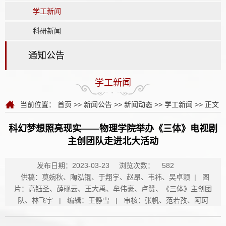
学工新闻
科研新闻
通知公告
学工新闻
当前位置：
首页
>>
新闻公告
>>
新闻动态
>>
学工新闻
>> 正文
科幻梦想照亮现实——物理学院举办《三体》电视剧
主创团队走进北大活动
发布日期：2023-03-23
浏览次数：
582
供稿：莫婉秋、陶泓锟、于翔宇、赵昂、韦祎、吴卓颖 | 图
片：高钰圣、薛砚云、王大禹、牟伟豪、卢赞、《三体》主创团
队、林飞宇 | 编辑：王静雪 | 审核：张帆、范若孜、阿珂