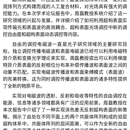
观排列方式构建而成的人工复合材料，对光场具有强大的调
控能力。在本次学术论坛报告中，周磊教授系统介绍了这一
研究领域的兴起与发展，并详细介绍了如何利用超构表面实
现传输光和表面波的高效耦合、超构表面光场调控中新的调
控自由度和超构表面动态调控等内容。
自由的调控电磁波一直是光子研究领域的主要研究目
标，独立调控传播电磁波和表面电磁波已经可以利用电磁特
异介质和变换光学理论来实现，周磊教授提出可以利用梯度
特异介质表面的反射相位分布来补偿传播波和表面波之间的
动量不匹配，实现电磁波传播波和表面束缚模式（表面波）
的完美转换，这为同时调控传播波和表面波的诸多特性提供
了全新的物质平台。
实现对电磁波的透射、反射和吸收等特性的自由调控在
能源、信息等诸多领域都具有广泛的应用前景。周磊教授在
本次报告中介绍了了一种实现消色差无反射超构表面的新策
略，揭示了由处在不同平面上的两个共振体阵列构成的双层
超构体系中，共振体阵列的层间距离，可以作为全新的自由