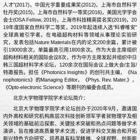
人才”(2017)，中国光学重要成果奖(2012)，上海市自然科学
牡丹奖(2015)，上海市自然科学一等奖(2016)，美国光学学会
会士(OSA Fellow, 2019)，上海市科技精英提名奖(2019)，20
19年度国家自然科学二等奖，2019年起连续入选“科睿唯安”
全球高被引学者。在电磁超构材料等领域从事理论实验研
究，发表包括Nature Materials在内的论文200余篇，累计被
引19000余次，单篇最高引用1800余次。作为大会主席组织
超构材料相关的国际会议8次，作为中方主席发起并组织中日
韩三国超材料学术论坛，120余次在国际会议上做大会/主旨/
特邀报告。担任《Photonics Insights》的创刊共主编，《Na
nophotonics》的Managing Editor，《Phys. Rev. Mater.》，
《Opto-electronic Science》等期刊的编委会成员。
北京大学物理学院学术论坛简介：
北京大学物理学院学术论坛创办于2020年9月，邀请国
内外高校和研究机构高层次科技创新领军学者就物理学及相
关领域的基础前沿探索、关键技术突破和热点问题等做学术
演讲，旨在推进高质量学术交流，促进学科交叉融合和开拓
新兴特色方向研究，培养具有科学精神、全球视野、创新能