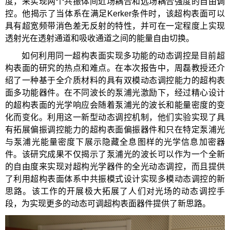
度，来实现两个共振体间近场耦合和远场耦合强度的自由调
控。他揭示了当体系在满足Kerker条件时，该超构表面可以
具有超宽频带消色差无反射的特性，并可在一定程度上实现
透射光在透射通道和吸收通道之间的能量自由切换。
如何利用同一超构表面实现多功能的动态调控是目前超
构表面的研究的热点和难点。在本次报告中，周磊教授还介
绍了一种基于全介质材料的具有双模动态调控能力的超构表
面多功能器件。在不同波长的泵浦光激励下，经过精心设计
的超构表面的光学响应会随着泵浦光的波长和能量密度的变
化而变化。利用这一新型动态调控机制，他们实验实现了具
有拓展偏振调控能力的超构表面偏振器件和只在特定泵浦光
与泵浦光能量密度下展示隐藏全息图样的光学信息加密器
件。该研究成果不仅揭示了泵浦光的波长可以作为一个全新
的自由度来实现对超构光学器件的全光动态调控，而且提供
了利用超构表面体系中共振模式设计实现多模动态调控的新
思路。该工作的开展极大拓展了人们对光场的动态调控手
段，为实现更多的动态可调超构表面器件提供了新思路。