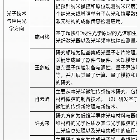
描探针纳米操控和原位观测纳米尺度
光子技术
个纳米天线增强单分子荧光和拉曼散
与应用光
激元结构的成像传感检测应用。
学方向
基于超快/非线性光学原理的光谱和生
施可彬
光纤激光器以及光学频率梳精密测量
研究领域为硅基集成光量子芯片物理
关键集成量子器件与硬件、大规模集
王剑威
复杂量子纠缠制备与调控、量子算法
等，并开展其量子计算、量子模拟和
的研究。
主要从事光学微腔传感技术研究，包括
肖云峰
材料微腔的制备技术；（2）研发基于
微腔的传感新物理与新技术。
研究方向为低维半导体光电材料与器
许秀来
维材料的光学性质及其与光学微腔的
上光信息处理以及光电集成中的应用
主要研究方向为集成光子学，非线性