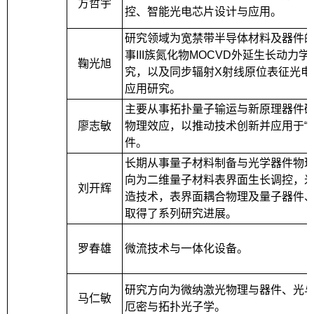
方哲宇
控、智能光电芯片设计与应用。
研究领域为宽禁带半导体材料及器件
事III族氮化物MOCVD外延生长动力
鞠光旭
究，以及同步辐射X射线原位表征光电
应用研究。
主要从事拓扑量子输运与新原理器件
廖志敏
物理效应，以推动技术创新并应用于“
件。
长期从事量子材料制备与光学器件物
向为二维量子材料表界面生长调控，
刘开辉
造技术，表界面耦合物理及量子器件
取得了系列研究进展。
罗春雄
微流技术与一体化设备。
研究方向为微纳激光物理与器件、光
马仁敏
厄密与拓扑光子学。