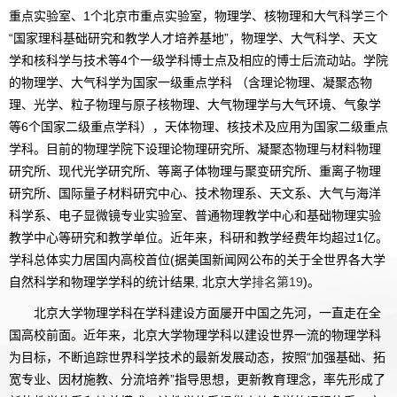
重点实验室、1个北京市重点实验室，物理学、核物理和大气科学三个
“国家理科基础研究和教学人才培养基地”，物理学、大气科学、天文
学和核科学与技术等4个一级学科博士点及相应的博士后流动站。学院
的物理学、大气科学为国家一级重点学科 （含理论物理、凝聚态物
理、光学、粒子物理与原子核物理、大气物理学与大气环境、气象学
等6个国家二级重点学科），天体物理、核技术及应用为国家二级重点
学科。目前的物理学院下设理论物理研究所、凝聚态物理与材料物理
研究所、现代光学研究所、等离子体物理与聚变研究所、重离子物理
研究所、国际量子材料研究中心、技术物理系、天文系、大气与海洋
科学系、电子显微镜专业实验室、普通物理教学中心和基础物理实验
教学中心等研究和教学单位。近年来，科研和教学经费年均超过1亿。
学科总体实力居国内高校首位(据美国新闻网公布的关于全世界各大学
自然科学和物理学学科的统计结果, 北京大学
排名第19
)。
北京大学物理学科在学科建设方面屡开中国之先河，一直走在全
国高校前面。近年来，北京大学物理学科以建设世界一流的物理学科
为目标，不断追踪世界科学技术的最新发展动态，按照“加强基础、拓
宽专业、因材施教、分流培养”指导思想，更新教育理念，率先形成了