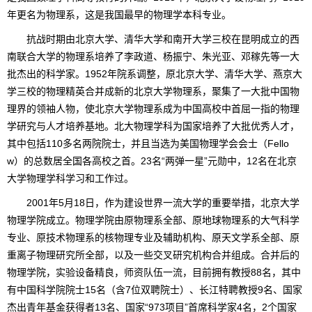
年更名为物理系，这是我国最早的物理学本科专业。
抗战时期由北京大学、清华大学和南开大学三校在昆明成立的西
南联合大学的物理系培养了李政道、杨振宁、朱光亚、邓稼先等一大
批杰出的科学家。1952年院系调整，原北京大学、清华大学、燕京大
学三校的物理精英合并成新的北京大学物理系，聚集了一大批中国物
理界的领袖人物，使北京大学物理系成为中国高校中首屈一指的物理
学研究与人才培养基地。北大物理学科为国家培养了大批优秀人才，
其中包括110多名两院院士，并且当选为美国物理学会会士（Fello
w）的总数居全国各高校之首。23名“两弹一星”元勋中，12名在北京
大学物理学科学习和工作过。
2001年5月18日，作为建设世界一流大学的重要举措，北京大学
物理学院成立。物理学院由原物理系全部、原地球物理系的大气科学
专业、原技术物理系的核物理专业及辅助机构、原天文学系全部、原
重离子物理研究所全部，以及一些交叉研究机构合并组成。合并后的
物理学院，实验设备精良，师资队伍一流，目前拥有教授88名，其中
有中国科学院院士15名（含7位双聘院士）、长江特聘教授9名、国家
杰出青年基金获得者13名、国家“973项目”首席科学家4名，2个国家