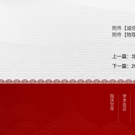
附件【
诚信
附件【
物理
上一篇：北
下一篇：2
院
学
庆
术
廿
会
年
议