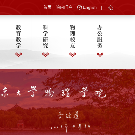
首页
院内门户
English
|
教
科
物
办
育
学
理
公
教
研
校
服
学
究
友
务