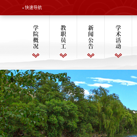
快速导航
学
教
新
学
院
职
闻
术
概
员
公
活
况
工
告
动