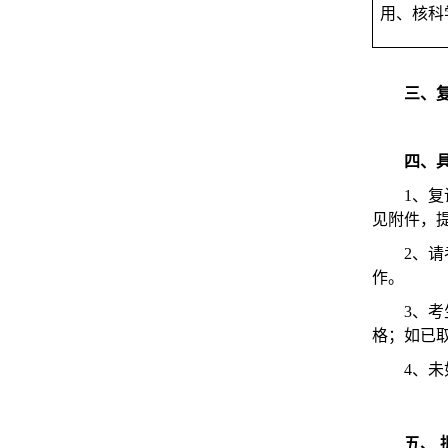
用、核科
三、
四、
1、
见附件，
2、
作。
3、
格；如已
4、
五、 