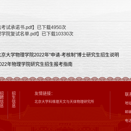
考试承诺书.pdf
】已下载
4950
次
学院复试名单.pdf
】已下载
10330
次
京大学物理学院2022年“申请-考核制”博士研究生招生说明
022年物理学院研究生招生报考指南
招
招
友情链接：
联
聘
生
信
信
北京大学科维理天文与天体物理研究所
地
息
息
邮编
电话