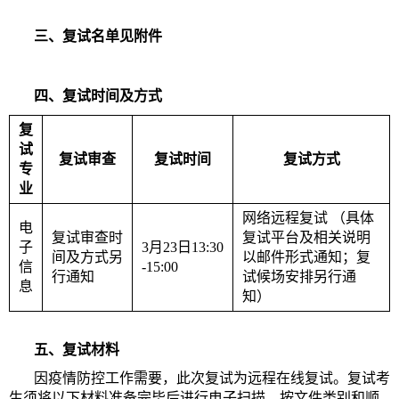
三、复试名单见附件
四、复试时间及方式
复
试
复试审查
复试时间
复试方式
专
业
网络远程复试 （具体
电
复试审查时
复试平台及相关说明
子
3月23日13:30
间及方式另
以邮件形式通知；复
信
-
15
:
00
行通知
试候场安排另行通
息
知）
五、复试材料
因疫情防控工作需要，此次复试为远程在线复试。复试考
生须将以下材料准备完毕后进行电子扫描，按文件类别和顺