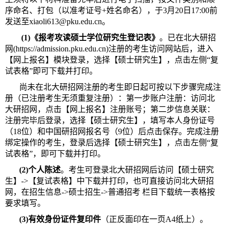
序命名、打包（以准考证号+姓名命名），于3月20日17
:
00前
发送至xiaoli613@pku.edu.cn。
(1)《报考攻读硕士学位研究生登记表》
。已在北大研招
网(https://admission.pku.edu.cn)注册的考生访问网站后，进入
【网上报名】模块登录，选择【硕士研究生】，点击左侧“复
试表格”即可下载并打印。
尚未在北大研招网注册的考生即日起可按以下步骤完成注
册（已注册考生无须重复注册）：第一步账户注册：访问北
大研招网，点击【网上报名】注册账号；第二步信息关联：
注册完毕后登录，选择【硕士研究生】，填写本人身份证号
（18位）和中国研招网报名号（9位）后点击保存。完成注册
绑定操作的考生，登录后选择【硕士研究生】，点击左侧“复
试表格”，即可下载并打印。
(2)个人陈述
。考生可登录北大研招网后访问【硕士研究
生】->【复试表格】中下载并打印，也可直接访问北大研招
网，在招生信息->硕士招生->普通招考 栏目下载统一表格按
要求填写。
(3)有效身份证件复印件
（正反面印在一页A4纸上）。