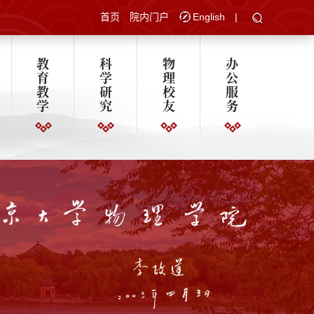
首页
院内门户
English
|
教
科
物
办
育
学
理
公
教
研
校
服
学
究
友
务