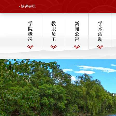
快速导航
学
教
新
学
院
职
闻
术
概
员
公
活
况
工
告
动