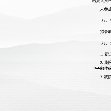
的复试资
未参
八、
拟录
九、
1. 
2.
电子邮件
3. 我