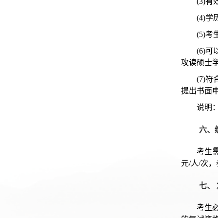
(3)
(4
(5)
(6
攻读硕士
(7
提出书面
说明
六、
考生
元/人/次
七、
考生