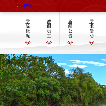
快速导航
学
教
新
学
院
职
闻
术
概
员
公
活
况
工
告
动