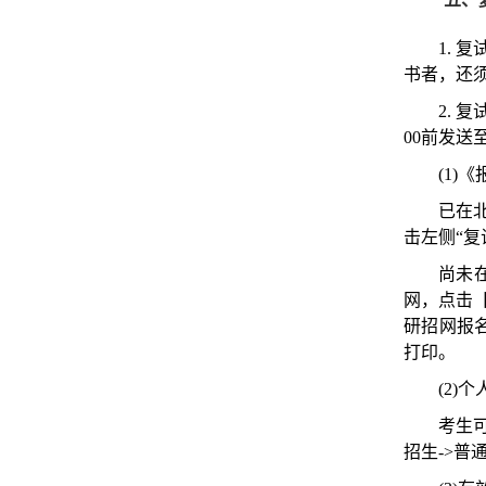
1.
书者，还
2. 
00前发送至xi
(1)
已在
击左侧“复
尚未
网，点击
研招网报
打印。
(2)
考生
招生->普