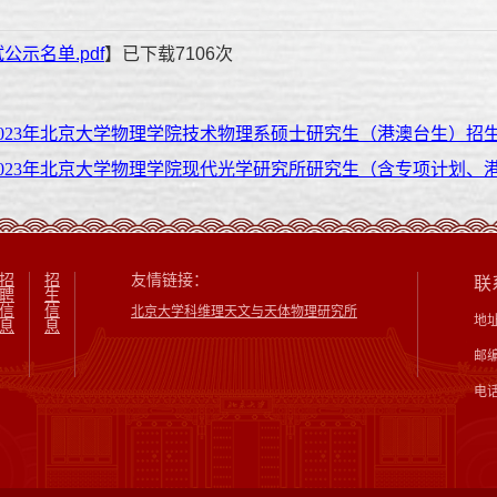
公示名单.pdf
】已下载
7106
次
023年北京大学物理学院技术物理系硕士研究生（港澳台生）招
2023年北京大学物理学院现代光学研究所研究生（含专项计划、
招
招
友情链接：
联
聘
生
信
信
北京大学科维理天文与天体物理研究所
地
息
息
邮编
电话