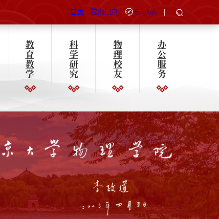
首页
院内门户
English
|
教
科
物
办
育
学
理
公
教
研
校
服
学
究
友
务