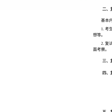
二、
基本
1.
想等。
2.
面考察。
三、
四、
五、