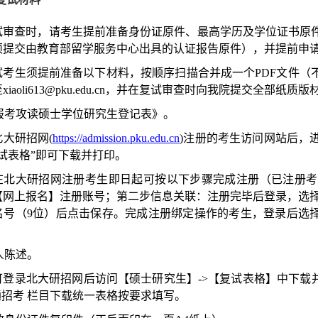
 复试审查时，请考生提前准备身份证原件、最高学历及学位证书
须提交由教育部留学服务中心出具的认证报告原件），并提前申
复试考生须提前准备以下材料，按顺序扫描合并成一个PDF文件（不
aoli613@pku.edu.cn，
并在复试审查时向我院提交全部纸质版
《报考攻读硕士学位研究生登记表》。
北大研招网(
https://admission.pku.edu.cn
)注册的考生访问网站后，
试表格”即可下载并打印。
在北大研招网注册考生即日起可按以下步骤完成注册（已注册考
【网上报名】注册账号；第二步信息关联：注册完毕后登录，选择
名号（9位）后点击保存。完成注册绑定操作的考生，登录后选择
个人陈述。
可登录北大研招网后访问【硕士研究生】->【复试表格】中下载
通招考 栏目下载统一表格按要求填写。