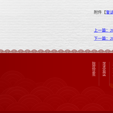
附件【
复试
上一篇：2
下一篇：
院
学
庆
术
廿
会
年
议