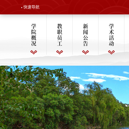
快速导航
学
教
新
学
院
职
闻
术
概
员
公
活
况
工
告
动