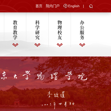
首页
院内门户
English
|
教
科
物
办
育
学
理
公
教
研
校
服
学
究
友
务