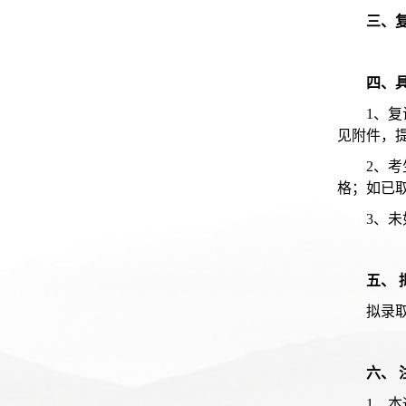
三、
四、
1、
见附件，
2、
格；如已
3、
五、 
拟录
六、 
1、