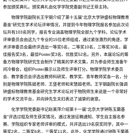
参加颁奖典礼。颁奖典礼由化学学院党委副书记王菲主持。
物理学院副院长王宇钢介绍了第十五届“北京大学钟盛标物理教育
基金”研究生学术论坛评审情况，并提到今年物理学院报名参加此次论
坛共有103名同学，报名专业涵盖物理学院全部九个学科，论坛学术
评审委员会由这九个专业的15位老师组成，通过紧张激烈的角逐，学
术评审委员会最终评选出一等奖5名，二等奖10名，三等奖30名，最
佳报告奖3名，最佳Poster奖3名、优胜奖52名。另外，本届论坛的筹
备方物理学院研究生会制作了精美的学术文集，并为参会师生准备午
间冷餐会，组织Poster展示以及师生评审打分。物理学院学术委员
会、教学委员会评选出教师科研奖、教学奖、青年教师奖各一名，分
别是物理学院陈斌老师、王垡老师和宋慧超老师。王宇钢副院长强调
钟盛标物理教育基金研究生学术论坛对于物院师生来说是一个非常好
的学术交流平台，并向钟先生夫妇表达了诚挚的谢意。
化学学院党委副书记赵美萍介绍第十一届“北京大学钟陈玉蘭基
金”评选过程及师生获奖情况，通过发放征稿通知、学生自主报名参
赛、学院组织专家老师评审的模式，共评选出19名获奖同学，其中一
等奖2名，二等奖6名，三等奖11名。此外，化学学院通过钟陈玉蘭基