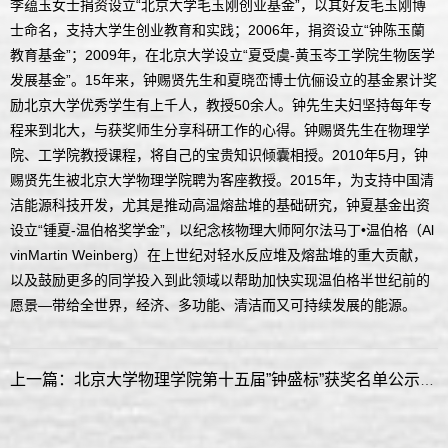
李蕴玉女士捐资设立“北京大学毛玉刚创业基金”，以其好友毛玉刚博
士命名，支持大学生创业教育和实践；2006年，捐资设立“钟陈玉蘭
教育基金”；2009年，在北京大学设立“夏受虞-黄玉岑工学院生物医学
发展基金”。15年来，钟赐贤先生和夏晓峦博士伉俪设立的基金累计奖
励北京大学优秀学生有上千人，教授50余人。钟先生夫妇坚持每年专
程来到北大，与获奖师生分享科研工作的心得。钟赐贤先生在物理学
院、工学院教授课程，将自己的宝贵知识倾囊相授。2010年5月，钟
赐贤先生被北京大学物理学院聘为客座教授。2015年，为支持中国清
洁能源科技开发，尤其是推动高温熔盐堆的基础研究，钟夏基金出资
设立“锺夏-温伯格奖学金”，以纪念核物理大师阿尔法马丁•温伯格（Al
vinMartin Weinberg）在上世纪对轻水反应堆及熔盐堆的重大贡献，
以及鼓励更多的同学投入到此领域以帮助加快实现温伯格半世纪前的
愿景—带给全世界，经济、多功能、清洁而又可持续发展的能源。
上一篇：北京大学物理学院第十五届”钟盛标”获奖名单公示及颁奖典礼说明