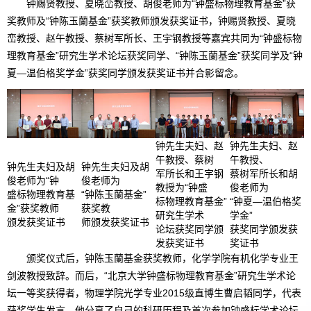
钟赐贤教授、夏晓峦教授、胡俊老师为“钟盛标物理教育基金”获
奖教师及“钟陈玉蘭基金”获奖教师颁发获奖证书，钟赐贤教授、夏晓
峦教授、赵午教授、蔡树军所长、王宇钢教授等嘉宾共同为“钟盛标物
理教育基金”研究生学术论坛获奖同学、“钟陈玉蘭基金”获奖同学及“钟
夏—温伯格奖学金”获奖同学颁发获奖证书并合影留念。
钟先生夫妇、赵
钟先生夫妇、赵
午教授、蔡树
午教授、
钟先生夫妇及胡
钟先生夫妇及胡
军所长和王宇钢
蔡树军所长和胡
俊老师为“钟
俊老师为
教授为“钟盛
俊老师为
盛标物理教育基
“钟陈玉蘭基金”
标物理教育基金”
“钟夏—温伯格奖
金”获奖教师
获奖教
研究生学术
学金”
颁发获奖证书
师颁发获奖证书
论坛获奖同学颁
获奖同学颁发获
发获奖证书
奖证书
颁奖仪式后，钟陈玉蘭基金获奖教师，化学学院有机化学专业王
剑波教授致辞。而后，“北京大学钟盛标物理教育基金”研究生学术论
坛一等奖获得者，物理学院光学专业2015级直博生曹启韬同学，代表
获奖学生发言，他分享了自己的科研历程及首次参加钟盛标学术论坛