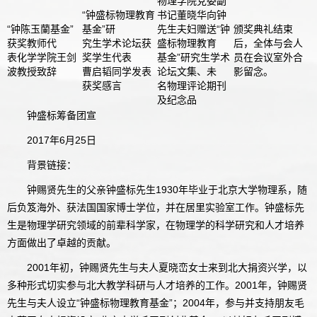
物理学院党委副
“钟盛标物理教育
书记董晓华向钟
“钟陈玉蘭基金”
基金”研
先生夫妇赠送“钟
颁奖典礼结束
获奖教师代
究生学术论坛获
盛标物理教育
后，全体与会人
表化学学院王剑
奖学生代表
基金”研究生学术
员在会议室外合
波教授致辞
曹启韬同学发表
论坛文集、未
影留念。
获奖感言
名物理评论期刊
及纪念品
钟盛标筹备团宣
2017年6月25日
背景链接：
钟赐贤先生的父亲钟盛标先生1930年毕业于北京大学物理系，随
后负笈海外、获法国国家博士学位，并在居里实验室工作。钟盛标先
生是物理学研究领域的前辈科学家，在物理学的科学研究和人才培养
方面做出了卓越的贡献。
2001年初，钟赐贤先生与夫人夏晓峦女士来到北大捐资兴学，以
多种形式切实参与北大教学科研与人才培养的工作。2001年，钟赐贤
先生与夫人设立“钟盛标物理教育基金”；2004年，参与并支持朋友毛