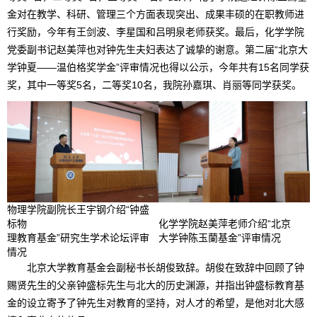
金对在教学、科研、管理三个方面表现突出、成果丰硕的在职教师进
行奖励，今年有王剑波、李星国和吕明泉老师获奖。最后，化学学院
党委副书记赵美萍也对钟先生夫妇表达了诚挚的谢意。第二届“北京大
学钟夏——温伯格奖学金”评审情况也得以公示，今年共有15名同学获
奖，其中一等奖5名，二等奖10名，我院孙嘉琪、肖丽等同学获奖。
物理学院副院长王宇钢介绍“钟盛
标物
化学学院赵美萍老师介绍“北京
理教育基金”研究生学术论坛评审
大学钟陈玉蘭基金”评审情况
情况
北京大学教育基金会副秘书长胡俊致辞。胡俊在致辞中回顾了钟
赐贤先生的父亲钟盛标先生与北大的历史渊源，并指出钟盛标教育基
金的设立寄予了钟先生对教育的坚持，对人才的希望，是他对北大感