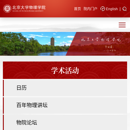
|
快速导航
首页
院内门户
English
学术活动
日历
百年物理讲坛
物院论坛