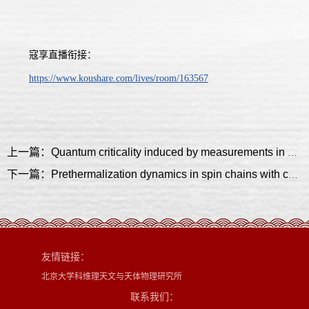
寇享直播衔接：
https://www.koushare.com/lives/room/163567
上一篇：Quantum criticality induced by measurements in dynamical fermionic quantum matter
下一篇：Prethermalization dynamics in spin chains with confinement
友情链接：
北京大学科维理天文与天体物理研究所
联系我们：