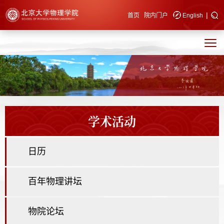
|
快速导航
首页
院内门户
English
学术活动
日历
百年物理讲坛
物院论坛