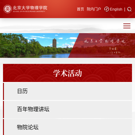
|
快速导航
首页
院内门户
English
学术活动
日历
百年物理讲坛
物院论坛