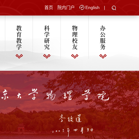
首页
院内门户
English
|
教
科
物
办
育
学
理
公
教
研
校
服
学
究
友
务