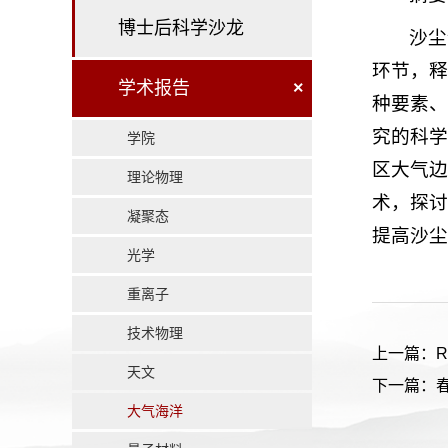
博士后科学沙龙
沙尘
环节，释
学术报告
×
种要素、
究的科学
学院
区大气边
理论物理
术，探讨
凝聚态
提高沙尘
光学
重离子
技术物理
上一篇：Radar
天文
下一篇：
大气海洋