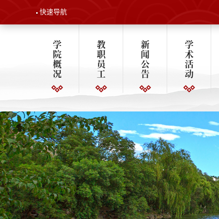
快速导航
学
教
新
学
院
职
闻
术
概
员
公
活
况
工
告
动