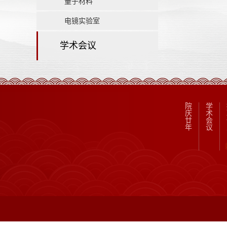
量子材料
电镜实验室
学术会议
院
学
庆
术
廿
会
年
议