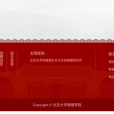
招
招
友情链接：
联
聘
生
信
信
北京大学科维理天文与天体物理研究所
地
息
息
邮编
电话
Copyright © 北京大学物理学院